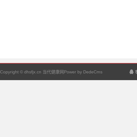
Copyright © dhsfjx.cn 当代健康网Power by DedeCms