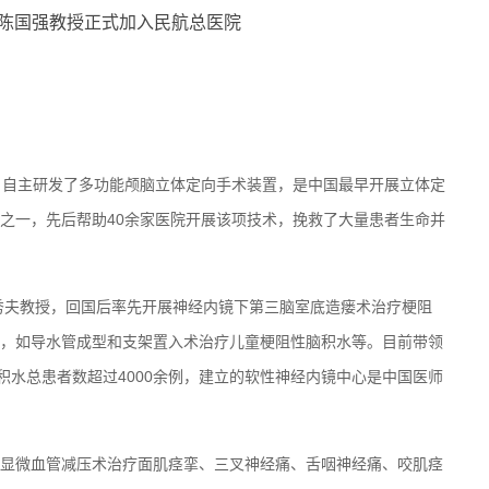
，自主研发了多功能颅脑立体定向手术装置，是中国最早开展立体定
之一，先后帮助40余家医院开展该项技术，挽救了大量患者生命并
川秀夫教授，回国后率先开展神经内镜下第三脑室底造瘘术治疗梗阻
，如导水管成型和支架置入术治疗儿童梗阻性脑积水等。目前带领
积水总患者数超过4000余例，建立的软性神经内镜中心是中国医师
显微血管减压术治疗面肌痉挛、三叉神经痛、舌咽神经痛、咬肌痉