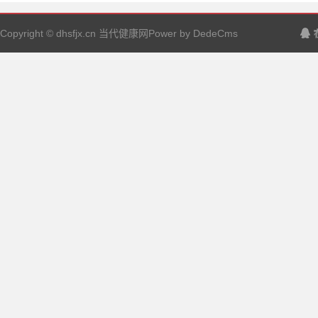
Copyright © dhsfjx.cn 当代健康网Power by DedeCms